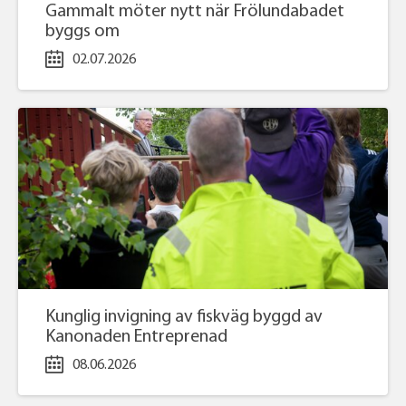
Gammalt möter nytt när Frölundabadet
Skapar Göteborgs nya 
byggs om
02.07.2026
mötesplats för idrott 
och gemenskap
Läs mer
Kunglig invigning av fiskväg byggd av
Kanonaden Entreprenad
08.06.2026