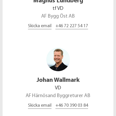
Magnus
Lundberg
tf VD
AF Bygg Öst AB
Skicka email
+46 72 227 54 17
Johan
Wallmark
VD
AF Härnösand Byggreturer AB
Skicka email
+46 70 390 03 84