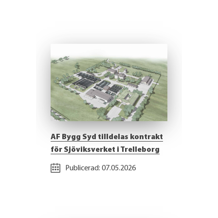
AF Bygg Syd tilldelas kontrakt
för Sjöviksverket i Trelleborg
Publicerad:
07.05.2026