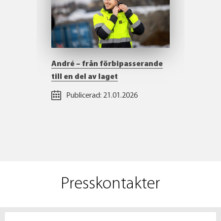
André – från förbipasserande
till en del av laget
Publicerad:
21.01.2026
Presskontakter