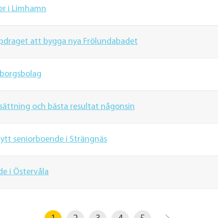
er i Limhamn
uppdraget att bygga nya Frölundabadet
eborgsbolag
ttning och bästa resultat någonsin
ytt seniorboende i Strängnäs
e i Östervåla