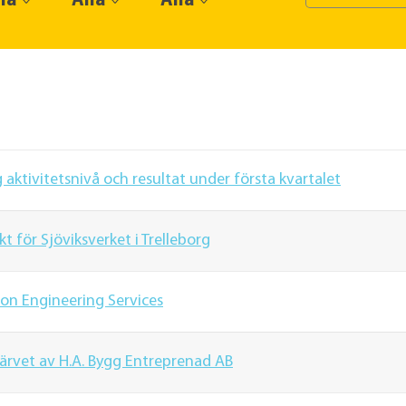
la
Alla
Alla
ktivitetsnivå och resultat under första kvartalet
kt för Sjöviksverket i Trelleborg
on Engineering Services
rvet av H.A. Bygg Entreprenad AB