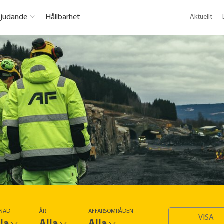
bjudande
Hållbarhet
Aktuellt
NAD
ÅR
AFFÄRSOMRÅDEN
VISA