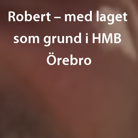
Robert – med laget 
som grund i HMB 
Örebro
Text:
Ricard Harryson
Photo:
Kicki Nilsson