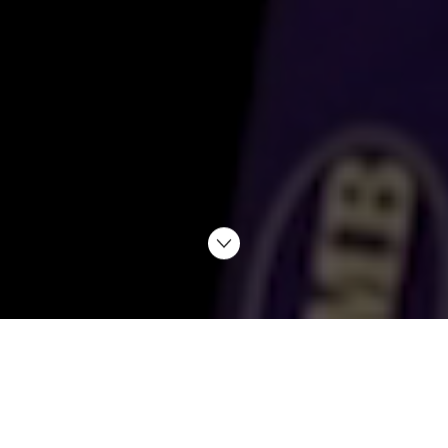
Robert Davidsson börjar alltid dagen med att snöra