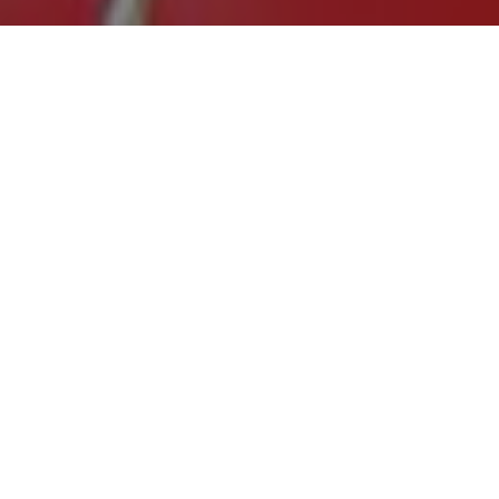
Klimatsmart
Genom att återbruka brandsläckare besparas klimatet
38 kilo koldioxidekvivalenter per släckare. Det säger
industriföretaget Miljö Norge, som har etablerat ett
cirkulärt system för brandsläckare.
– Innan vi kom på lösningen slutade gamla
brandsläckare som armeringsjärn i Mo i Rana. När du
återanvänder en 6 kilo brandsläckare sparar du 4 kilo
jungfruligt stål, säger Janne Blaasvær, CMO på Miljö