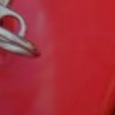
Text:
Lars Barth-Heyerdahl. Översättning: Emma Hyléen
Photo:
Vebjørn Løvås