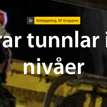
Anläggning, AF Gruppen
ar tunnlar i
nivåer