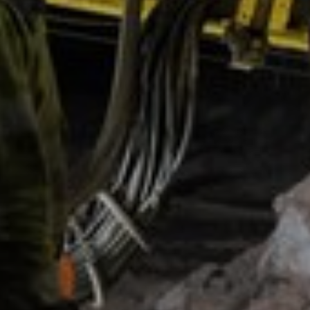
Text:
Lars Barth-Heyerdahl
Photo:
Hans Fredrik Asbjørnsen