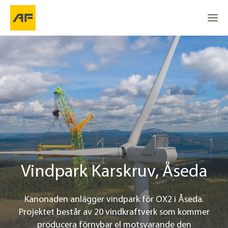
Vindpark Karskruv
Gå till
Gå till
Go to the top
Plats
Projektinfo
Kontakt
Vindpark Karskruv, Åseda
Kanonaden anlägger vindpark för OX2 i Åseda.
Projektet består av 20 vindkraftverk som kommer
producera förnybar el motsvarande den