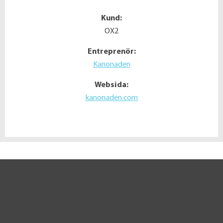
Kund:
OX2
Entreprenör:
Kanonaden
Websida:
kanonaden.com