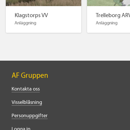
Klagstorps VV
Trelleborg AR
Anläggning
Anläggning
AF Gruppen
Kontakta oss
Visselblåsning
Personuppgifter
Logga in