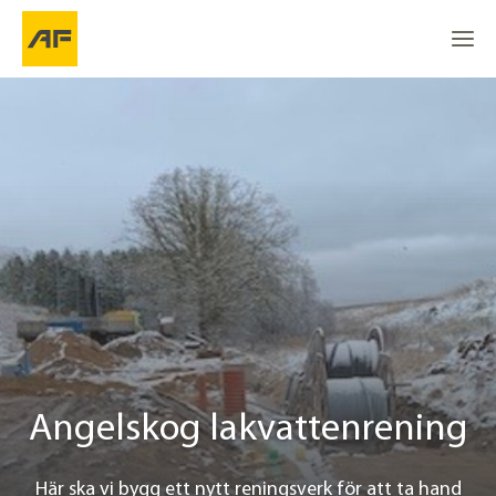
Angelskog lakvattenrening
Gå till
Gå till
Go to the top
Plats
Projektinfo
Kontakt
Angelskog lakvattenrening
Här ska vi bygg ett nytt reningsverk för att ta hand