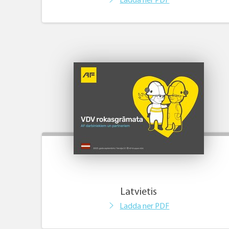
Ladda ner PDF
Latvietis
Ladda ner PDF