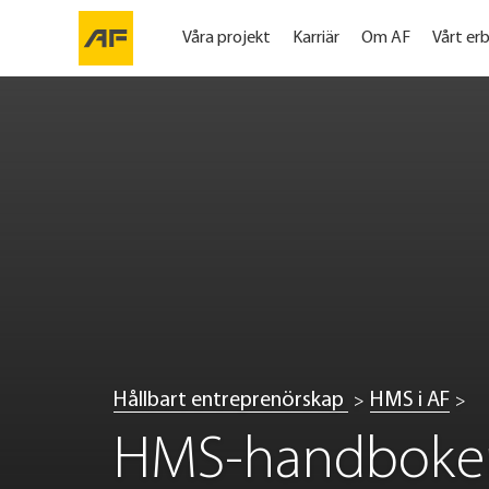
Våra projekt
Karriär
Om AF
Vårt er
Hållbart entreprenörskap
HMS i AF
HMS-handboke