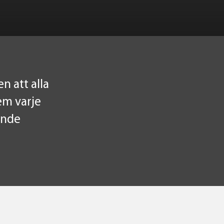
n att alla
em varje
ande