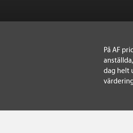
På AF pri
anställda
dag helt 
värdering