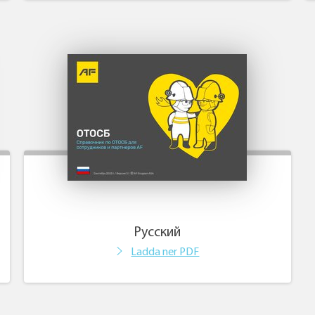
Pусский
Ladda ner PDF