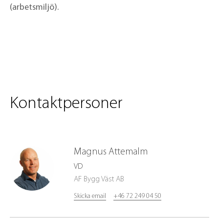
(arbetsmiljö).
Kontaktpersoner
Magnus
Attemalm
VD
AF Bygg Väst AB
Skicka email
+46 72 249 04 50