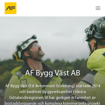
AF Bygg Väst AB
Gå till
Gå till
Om oss
Go to the top
Kontaktpersoner
Våra projekt
AF Bygg Väst AB
AF Bygg Väst (f.d. Betonmast Göteborg) startade 2014
och bedriver byggverksamhet i Västra
Götalandsregionen. Vi har gedigen erfarenhet av
bostadsbyggande och komplexa kommersiella projekt