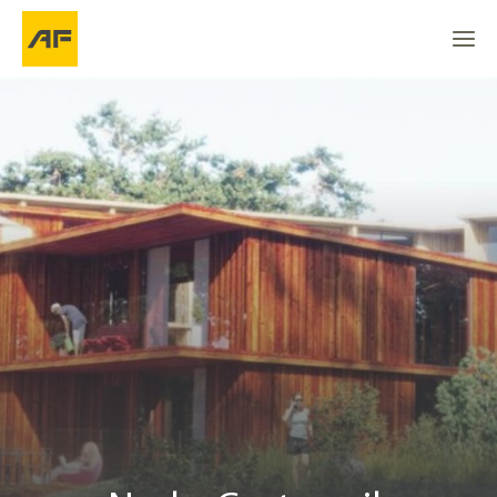
Nacka Gustavsvik
Gå till
Gå till
Naturskönt område med närhet till city
Go to the top
Plats
Projektinfo
Kontakt