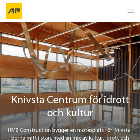
Knivsta Centrum för idrott och kultur
Gå till
Gå till
Klimatsmart passivhus
Go to the top
Plats
Projektinfo
Knivsta Centrum för idrott
Kontakt
och kultur
HMB Construction bygger en mötesplats för Knivsta-
borna mitt i stan, med en mix av kultur, idrott och