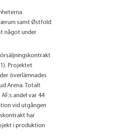
Enheterna
 Bærum samt Østfold
at något under
Försäljningskontrakt
1). Projektet
täder överlämnades
ud Arena. Totalt
 AF:s andel var 44
ktion vid utgången
gskontrakt har
ojekt i produktion