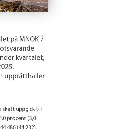
alet på MNOK 7
motsvarande
nder kvartalet,
2025.
h upprätthåller
skatt uppgick till
,0 procent (3,0
4 486 (44 232).