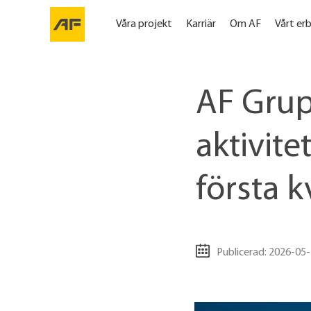
Våra projekt
Karriär
Om AF
Vårt er
AF Gru
aktivite
första k
Publicerad: 2026-05