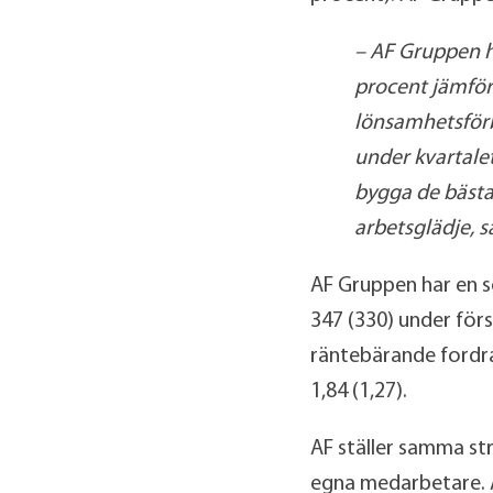
– AF Gruppen h
procent jämför
lönsamhetsförbä
under kvartalet
bygga de bästa
arbetsglädje, 
AF Gruppen har en so
347 (330) under för
räntebärande fordra
1,84 (1,27).
AF ställer samma st
egna medarbetare. A