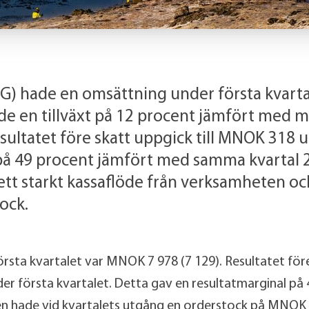
G) hade en omsättning under första kvart
de en tillväxt på 12 procent jämfört med 
esultatet före skatt uppgick till MNOK 318 u
på 49 procent jämfört med samma kvartal 
tt starkt kassaflöde från verksamheten oc
ock.
sta kvartalet var MNOK 7 978 (7 129). Resultatet före 
r första kvartalet. Detta gav en resultatmarginal på 4
n hade vid kvartalets utgång en orderstock på MNOK 4