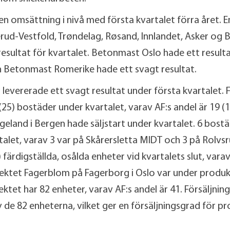
 omsättning i nivå med första kvartalet förra året. 
ud-Vestfold, Trøndelag, Røsand, Innlandet, Asker og
esultat för kvartalet. Betonmast Oslo hade ett result
 Betonmast Romerike hade ett svagt resultat.
 levererade ett svagt resultat under första kvartalet. 
(25) bostäder under kvartalet, varav AF:s andel är 19 (1
eland i Bergen hade säljstart under kvartalet. 6 bos
talet, varav 3 var på Skårersletta MIDT och 3 på Rolvsr
 färdigställda, osålda enheter vid kvartalets slut, varav
jektet Fagerblom på Fagerborg i Oslo var under produ
ektet har 82 enheter, varav AF:s andel är 41. Försäljnin
 de 82 enheterna, vilket ger en försäljningsgrad för pr