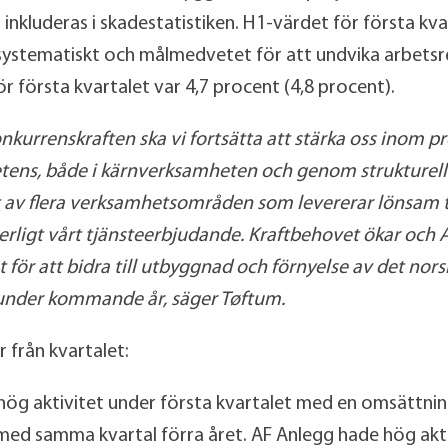
nkluderas i skadestatistiken. H1-värdet för första kvart
ystematiskt och målmedvetet för att undvika arbetsr
r första kvartalet var 4,7 procent (4,8 procent).
onkurrenskraften ska vi fortsätta att stärka oss inom p
ens, både i kärnverksamheten och genom strukturell t
tt av flera verksamhetsområden som levererar lönsam ti
erligt vårt tjänsteerbjudande. Kraftbehovet ökar och
t för att bidra till utbyggnad och förnyelse av det nors
under kommande år, säger Tøftum.
 från kvartalet:
ög aktivitet under första kvartalet med en omsättning
med samma kvartal förra året. AF Anlegg hade hög akt