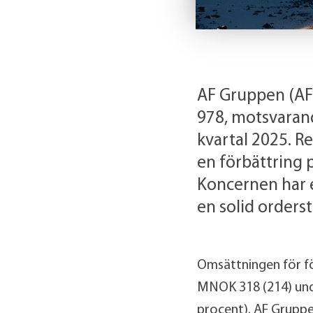
AF Gruppen (AF
978, motsvaran
kvartal 2025. R
en förbättring 
Koncernen har e
en solid orderst
Omsättningen för för
MNOK 318 (214) unde
procent). AF Gruppe