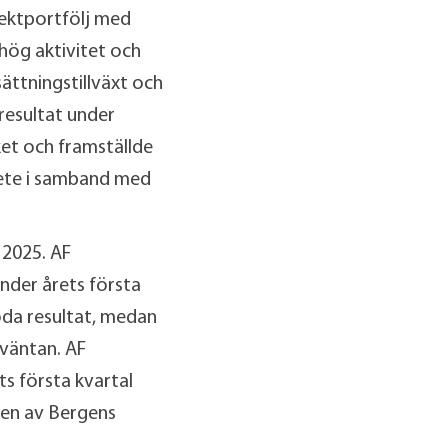
jektportfölj med
hög aktivitet och
ättningstillväxt och
resultat under
ket och framställde
bete i samband med
 2025. AF
nder årets första
oda resultat, medan
väntan. AF
s första kvartal
 en av Bergens