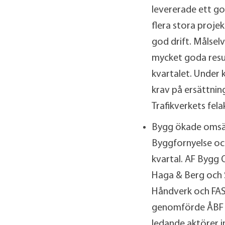
levererade ett go
flera stora proje
god drift. Målsel
mycket goda resul
kvartalet. Under 
krav på ersättni
Trafikverkets fel
Bygg ökade omsät
Byggfornyelse oc
kvartal. AF Bygg 
Haga & Berg och 
Håndverk och FAS 
genomförde ÅBF k
ledande aktörer i