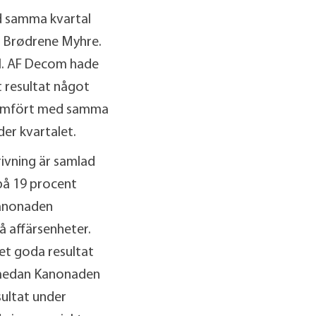
d samma kvartal
h Brødrene Myhre.
al. AF Decom hade
 resultat något
t jämfört med samma
der kvartalet.
ivning är samlad
på 19 procent
Kanonaden
 affärsenheter.
t goda resultat
, medan Kanonaden
ultat under