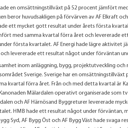
 hade en omsättningstillväxt på 52 procent jämfört me
gen beror huvudsakligen på förvärven av AF Elkraft oc
rade ett mycket gott resultat under årets första kvart
mfört med samma kvartal förra året och levererade ett
nder första kvartalet. AF Energi hade lägre aktivite
t och levererade ett resultat något under förväntan un
samhet inom anläggning, bygg, projektutveckling och r
området Sverige. Sverige har en omsättningstillväxt 
a kvartal förra året. Från och med detta kvartal är 
Kanonaden Mälardalen operativt organiserade som två
alen och AF Härnösand Byggreturer levererade mycke
rtalet. HMB hade ett resultat något under förväntan
Bygg Syd, AF Bygg Öst och AF Bygg Väst hade svaga res