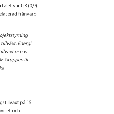
alet var 0,8 (0,9).
elaterad frånvaro
rojektstyrning
illväxt. Energi
llväxt och vi
 AF Gruppen är
ka
stillväxt på 15
ivitet och