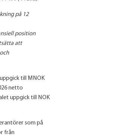
kning på 12
nsiell position
tsätta att
 och
 uppgick till MNOK
026 netto
let uppgick till NOK
verantörer som på
r från