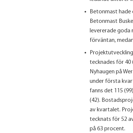
Betonmast hade en
Betonmast Busker
levererade goda r
förväntan, medan
Projektutveckling
tecknades för 40 
Nyhaugen på Werg
under första kvar
fanns det 115 (99)
(42). Bostadspro
av kvartalet. Proj
tecknats för 52 av
på 63 procent.