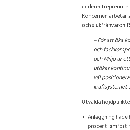
underentreprenörer i
Koncernen arbetar s
och sjukfrånvaron fö
– För att öka k
och fackkompet
och Miljö är e
utökar kontinu
väl positionera
kraftsystemet 
Utvalda höjdpunkter
Anläggning hade h
procent jämfört 