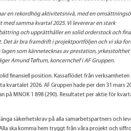
ar en rekordhög aktivitetsnivå, med en omsättningsö
t med samma kvartal 2025. Vi levererar en stark
ttring och upprätthåller en solid orderstock och fina
. Det är bra framdrift i projektportföljen och vi ska for
 lagen som kännetecknas av prestation, yrkesstolthet
säger Amund Tøftum, koncernchef i AF Gruppen.
lid finansiell position. Kassaflödet från verksamheten
sta kvartalet 2026. AF Gruppen hade per den 31 mars 2
n på MNOK 1 898 (290). Resultatet per aktie för kvarta
ränga säkerhetskrav på alla samarbetspartners och le
lla ska komma hem tryggt från våra projekt och siffro