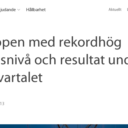
bjudande
Hållbarhet
Aktuellt
ppen med rekordhög
tsnivå och resultat un
vartalet
-13