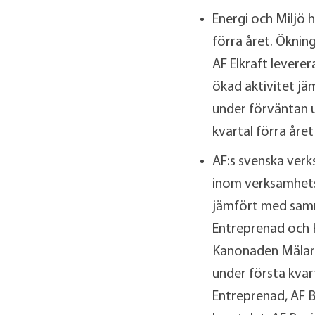
Energi och Miljö
förra året. Öknin
AF Elkraft levere
ökad aktivitet jä
under förväntan u
kvartal förra åre
AF:s svenska verk
inom verksamhets
jämfört med samm
Entreprenad och 
Kanonaden Mälard
under första kva
Entreprenad, AF 