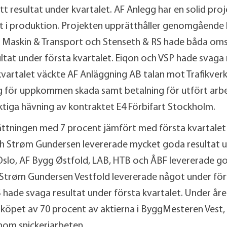
tt resultat under kvartalet. AF Anlegg har en solid pro
kt i produktion. Projekten upprätthåller genomgående 
v Maskin & Transport och Stenseth & RS hade båda oms
tat under första kvartalet. Eiqon och VSP hade svaga 
kvartalet väckte AF Anläggning AB talan mot Trafikver
ng för uppkommen skada samt betalning för utfört ar
aktiga hävning av kontraktet E4 Förbifart Stockholm.
tningen med 7 procent jämfört med första kvartalet
h Strøm Gundersen levererade mycket goda resultat u
Oslo, AF Bygg Østfold, LAB, HTB och ÅBF levererade g
Strøm Gundersen Vestfold levererade något under för
hade svaga resultat under första kvartalet. Under året
öpet av 70 procent av aktierna i ByggMesteren Vest,
nom snickeriarbeten.