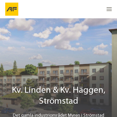
Kv. Linden & Kv. Häggen
Gå till
Gå till
Om projektet
Go to the top
Plats
Projektinfo
Kontakt
Kv. Linden & Kv. Häggen,
Strömstad
Det gamla industriområdet Myren i Strömstad