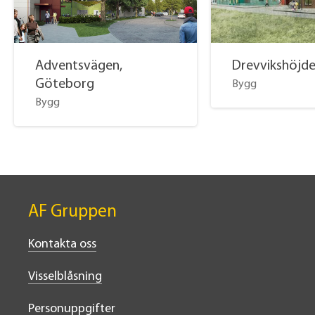
Adventsvägen,
Drevvikshöjde
Göteborg
Bygg
Bygg
AF Gruppen
Kontakta oss
Visselblåsning
Personuppgifter